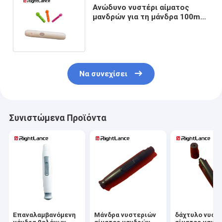
Ανώδυνο νυστέρι αίματος
μανδρών για τη μάνδρα 100mm
νυστεριών αίματος συλλογής
Να συνεχίσει
Συνιστώμενα Προϊόντα
Επαναλαμβανόμενη
Μάνδρα νυστεριών
δάχτυλο νυστ