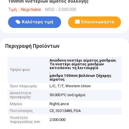
100mm νυστεριών αίματος συλλογής
Τιμή：Negotiable
MOQ：2.000.000
Καλύτερη τιμή
Επικοινωνήστε
Περιγραφή Προϊόντων
,
Ανώδυνο νυστέρι αίματος μανδρών
Το νυστέρι αίματος μανδρών
εκτινάσσει τη λειτουργία
Υψηλό φως
,
μάνδρα 100mm βελόνων ζάχαρης
αίματος
Όροι πληρωμής
L/C, T/T, Western Union
Δυνατότητα
50.000 PC ανά ημέρα
προσφοράς
Μάρκα
RightLance
Πιστοποίηση
CE, ISO13485, FDA
Ποσότητα
2.000.000
παραγγελίας min