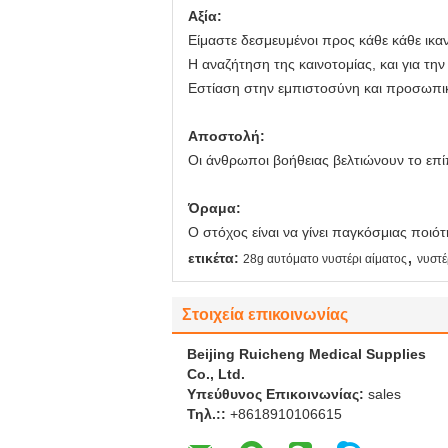
Αξία:
Είμαστε δεσμευμένοι προς κάθε κάθε ικαν
Η αναζήτηση της καινοτομίας, και για την
Εστίαση στην εμπιστοσύνη και προσωπική
Αποστολή:
Οι άνθρωποι βοήθειας βελτιώνουν το επίπ
Όραμα:
Ο στόχος είναι να γίνει παγκόσμιας ποι
,
ετικέτα:
28g αυτόματο νυστέρι αίματος
νυστέ
Στοιχεία επικοινωνίας
Beijing Ruicheng Medical Supplies
Co., Ltd.
Υπεύθυνος Επικοινωνίας:
sales
Τηλ.::
+8618910106615