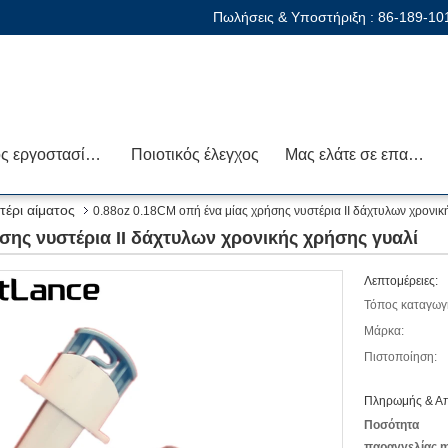
Πωλήσεις & Υποστήριξη :
86-189-10
Γύρος εργοστασίων
Ποιοτικός έλεγχος
Μας ελάτε σε επαφή με
έρι αίματος
0.88oz 0.18CM οπή ένα μίας χρήσης νυστέρια ΙΙ δάχτυλων χρονικ
σης νυστέρια ΙΙ δάχτυλων χρονικής χρήσης γυαλί
Λεπτομέρειες:
Τόπος καταγωγ
Μάρκα:
Πιστοποίηση:
Πληρωμής & Απ
Ποσότητα
παραγγελίας m