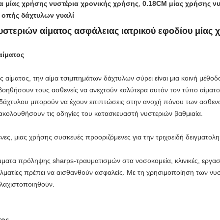
να μίας χρήσης νυστέρια χρονικής χρήσης
,
0.18CM μίας χρήσης νυ
ΙΙ οπής δάχτυλων γυαλί
υστεριών αίματος ασφάλειας ιατρικού εφοδίου μίας 
αίματος
 αίματος, την αίμα τσιμπημάτων δάχτυλων σύρει είναι μια κοινή μέθοδος
ηθήσουν τους ασθενείς να ανεχτούν καλύτερα αυτόν τον τύπο αίματος
 δάχτυλου μπορούν να έχουν επιπτώσεις στην ανοχή πόνου των ασθενών
α ακολουθήσουν τις οδηγίες του κατασκευαστή νυστεριών βαθμιαία.
νες, μιας χρήσης συσκευές προοριζόμενες για την τριχοειδή δειγματολη
μματα πρόληψης sharps-τραυματισμών στα νοσοκομεία, κλινικές, εργαστ
ελματίες πρέπει να αισθανθούν ασφαλείς. Με τη χρησιμοποίηση των νυσ
λαχιστοποιηθούν.
τος