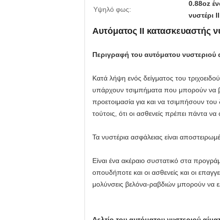
0.88oz έ
Υψηλό φως:
νυστέρι 
Αυτόματος ΙΙ κατασκευαστής ν
Περιγραφή του αυτόματου νυστεριού 
Κατά λήψη ενός δείγματος του τριχοειδούς
υπάρχουν τσιμπήματα που μπορούν να βο
προετοιμασία για και να τσιμπήσουν του
τούτοις, ότι οι ασθενείς πρέπει πάντα ν
Τα νυστέρια ασφάλειας είναι αποστειρωμέ
Είναι ένα ακέραιο συστατικό στα προγρά
οπουδήποτε και οι ασθενείς και οι επαγγ
μολύνσεις βελόνα-ραβδιών μπορούν να ε
Δελτίο του
αυτόματου νυστεριού αίμα