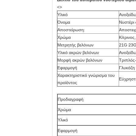
<>
Υλικό
Ανοξείδω
Όνομα
Νυστέρι 
Αποστείρωση:
Αποστει
Χρώμα
Κίτρινος
Μετρητής βελόνων
21G 23G 
Υλικό ακρών βελόνων
Ανοξείδ
Μορφή ακρών βελόνων
Τριπλός
Εφαρμογή
Γλυκόζη 
Χαρακτηριστικό γνώρισμα του
Εύχρηστ
προϊόντος
Προδιαγραφή
Χρώμα
Υλικό
Εφαρμογή