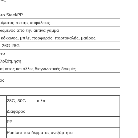
το Steel/PP
αίματος πίεσης ασφάλειας
ρωμένος από την ακτίνα γάμμα
, κόκκινος, μπλε, πορφυρός, πορτοκαλής, μαύρος
26G 28G ......
ωτο
-λοξότμηση
αίματος και άλλες διαγνωστικές δοκιμές
ος
28G, 30G ....... κ.λπ.
Διάφορος
PP
Punture του δέρματος ανεξάρτητα