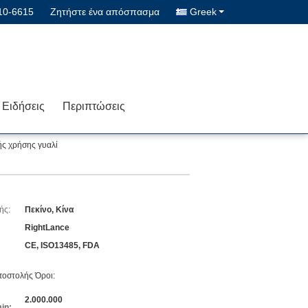
10-6615
Ζητήστε ένα απόσπασμα
Greek
Ειδήσεις
Περιπτώσεις
ής χρήσης γυαλί
ής:
Πεκίνο, Κίνα
RightLance
CE, ISO13485, FDA
οστολής Όροι:
2.000.000
in: