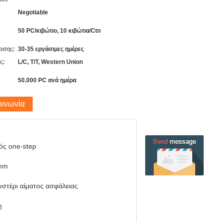
Negotiable
50 PC/κιβώτιο, 10 κιβώτια/Ctn
οσης:
30-35 εργάσιμες ημέρες
ς:
L/C, T/T, Western Union
50.000 PC ανά ημέρα
οινωνία
ός one-step
mm
υστέρι αίματος ασφάλειας
η