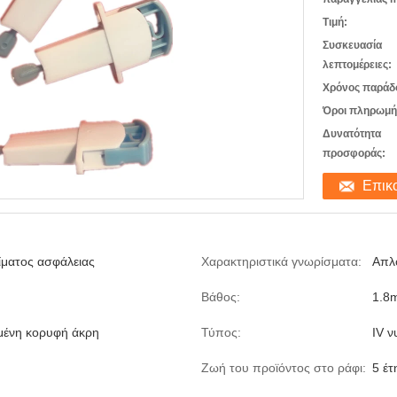
Τιμή:
Συσκευασία
λεπτομέρειες:
Χρόνος παράδ
Όροι πληρωμή
Δυνατότητα
προσφοράς:
Επικ
ίματος ασφάλειας
Χαρακτηριστικά γνωρίσματα:
Απλ
Βάθος:
1.8
μένη κορυφή άκρη
Τύπος:
IV ν
Ζωή του προϊόντος στο ράφι:
5 έτ