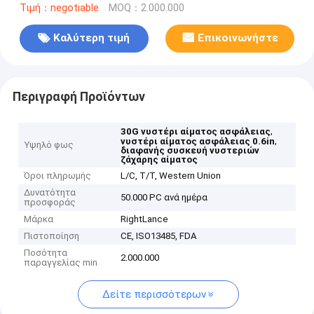
Τιμή：negotiable
MOQ：2.000.000
Καλύτερη τιμή
Επικοινωνήστε
Περιγραφή Προϊόντων
,
30G νυστέρι αίματος ασφάλειας
,
νυστέρι αίματος ασφάλειας 0.6in
Υψηλό φως
διαφανής συσκευή νυστεριών
ζάχαρης αίματος
Όροι πληρωμής
L/C, T/T, Western Union
Δυνατότητα
50.000 PC ανά ημέρα
προσφοράς
Μάρκα
RightLance
Πιστοποίηση
CE, ISO13485, FDA
Ποσότητα
2.000.000
παραγγελίας min
Δείτε περισσότερων