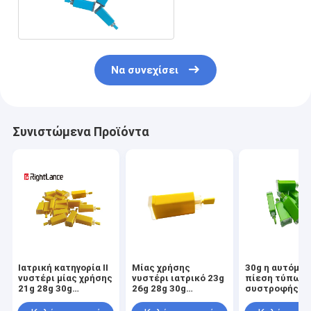
Να συνεχίσει
Συνιστώμενα Προϊόντα
Ιατρική κατηγορία ΙΙ
Μίας χρήσης
30g η αυτόματ
νυστέρι μίας χρήσης
νυστέρι ιατρικό 23g
πίεση τύπων
21g 28g 30g
26g 28g 30g
συστροφής
προϊόντων αίματος
ασφάλειας
νυστεριών
ασφάλειας
συλλογής αίματος
συλλογής αίμ